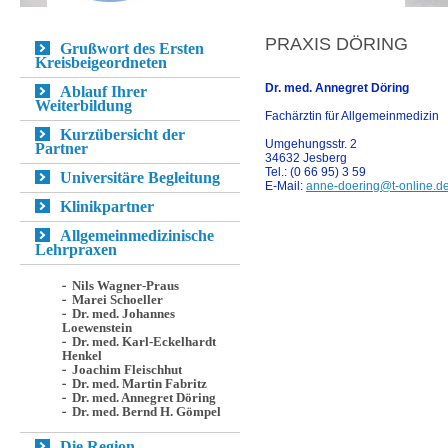
PRAXIS DÖRING
Grußwort des Ersten
Kreisbeigeordneten
Dr. med. Annegret Döring
Ablauf Ihrer
Weiterbildung
Fachärztin für Allgemeinmedizin
Kurzübersicht der
Umgehungsstr. 2
Partner
34632 Jesberg
Tel.: (0 66 95) 3 59
Universitäre Begleitung
E-Mail:
anne-doering@t-online.d
Klinikpartner
Allgemeinmedizinische
Lehrpraxen
Nils Wagner-Praus
Marei Schoeller
Dr. med. Johannes
Loewenstein
Dr. med. Karl-Eckelhardt
Henkel
Joachim Fleischhut
Dr. med. Martin Fabritz
Dr. med. Annegret Döring
Dr. med. Bernd H. Gömpel
Die Region